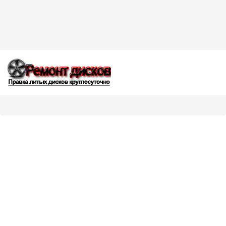
+7(915) 387-07-66
admin@remont-lityh-diskov.ru
Москва
Вы здесь:
Главная
Покраска дисков
Порошковая покраска дисков
Порошковая покраска дисков /
покраска дисков
с
гарантией. Покраска дисков порошковыми красками —
современный выбор в Москве
Основная специализация нашей компании – это порошковая
покраска легкосплавных дисков, дополнительно мы
осуществляем все виды работ, касающиеся обслуживания